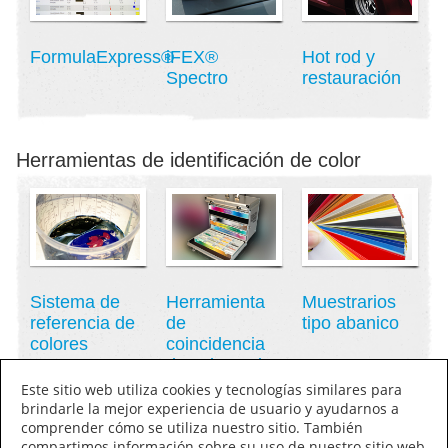
FormulaExpress®
iFEX®
Hot rod y
Spectro
restauración
Herramientas de identificación de color
Sistema de
Herramienta
Muestrarios
referencia de
de
tipo abanico
colores
coincidencia
Prospector®
de color Color
Works®
Este sitio web utiliza cookies y tecnologías similares para
brindarle la mejor experiencia de usuario y ayudarnos a
comprender cómo se utiliza nuestro sitio. También
compartimos información sobre su uso de nuestro sitio web