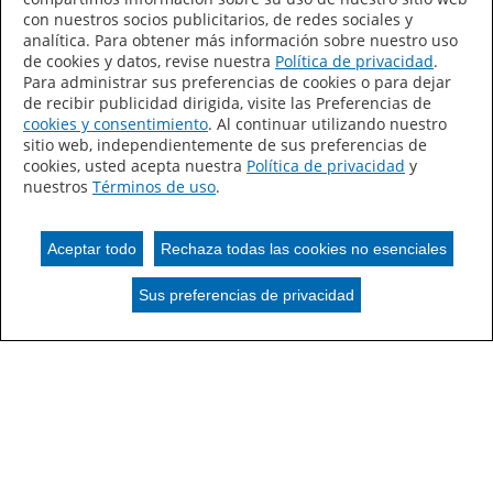
con nuestros socios publicitarios, de redes sociales y
analítica. Para obtener más información sobre nuestro uso
de cookies y datos, revise nuestra
Política de privacidad
.
Tarjeta de
Para administrar sus preferencias de cookies o para dejar
colores
de recibir publicidad dirigida, visite las Preferencias de
cookies y consentimiento
. Al continuar utilizando nuestro
sitio web, independientemente de sus preferencias de
cookies, usted acepta nuestra
Política de privacidad
y
nuestros
Términos de uso
.
Recursos de color
Aceptar todo
Rechaza todas las cookies no esenciales
Sus preferencias de privacidad
Sus preferencias de privacidad
Documentación
Asistencia en
de colores de
coloración
OEM