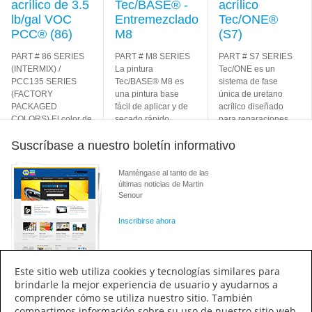
acrílico de 3.5
Tec/BASE® -
acrílico
lb/gal VOC
Entremezclado
Tec/ONE®
PCC® (86)
M8
(S7)
PART # 86 SERIES
PART # M8 SERIES
PART # S7 SERIES
(INTERMIX) /
La pintura
Tec/ONE es un
PCC135 SERIES
Tec/BASE® M8 es
sistema de fase
(FACTORY
una pintura base
única de uretano
PACKAGED
fácil de aplicar y de
acrílico diseñado
COLORS) El color de
secado rápido
para reparaciones
fase única de
diseñada
de acabados de fase
Suscríbase a nuestro boletín informativo
esmalte acrílico de
específicamente
única de fabricantes
3.5 lb/gal VOC
para el mercado de
de equipos
Learn
PCC® es un
Learn
autobuses
Learn
More
Manténgase al tanto de las
More
More
últimas noticias de Martin
Senour
Inscribirse ahora
Este sitio web utiliza cookies y tecnologías similares para
brindarle la mejor experiencia de usuario y ayudarnos a
comprender cómo se utiliza nuestro sitio. También
Conectar
compartimos información sobre su uso de nuestro sitio web