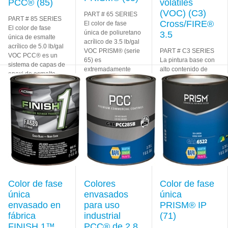
PCC® (85)
volátiles
(VOC) (C3)
PART # 65 SERIES
PART # 85 SERIES
Cross/FIRE®
El color de fase
El color de fase
única de poliuretano
3.5
única de esmalte
acrílico de 3.5 lb/gal
acrílico de 5.0 lb/gal
VOC PRISM® (serie
PART # C3 SERIES
VOC PCC® es un
65) es
La pintura base con
sistema de capas de
extremadamente
alto contenido de
epoxi de esmalte
duradero,
sólidos Cross/FIRE®
Learn More
proporciona alto
es una opción de 3.5
brillo y
Learn More
lb/gal VOC
alternativa a la
pintura base al
Learn
More
Color de fase
Colores
Color de fase
única
envasados
única
envasado en
para uso
PRISM® IP
fábrica
industrial
(71)
FINISH 1™
PCC® de 2.8