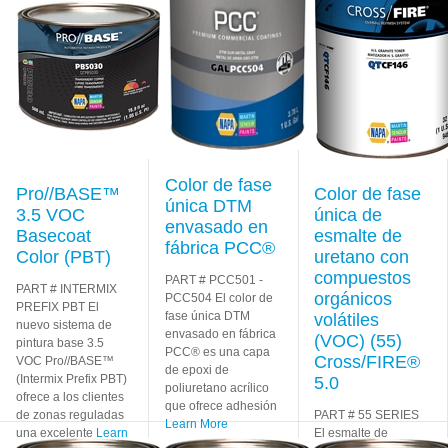
Color de fase
Pro//BASE™
Color de fase
única DTM
3.5 VOC
única de
envasado en
Basecoat
esmalte de
fábrica PCC®
Color (PBT)
uretano con
compuestos
PART # PCC501 -
PART # INTERMIX
orgánicos
PCC504 El color de
PREFIX PBT El
fase única DTM
volátiles
nuevo sistema de
envasado en fábrica
(VOC) (55)
pintura base 3.5
PCC® es una capa
Cross/FIRE®
VOC Pro//BASE™
de epoxi de
(Intermix Prefix PBT)
5.0
poliuretano acrílico
ofrece a los clientes
que ofrece adhesión
de zonas reguladas
PART # 55 SERIES
Learn More
una excelente
Learn
El esmalte de