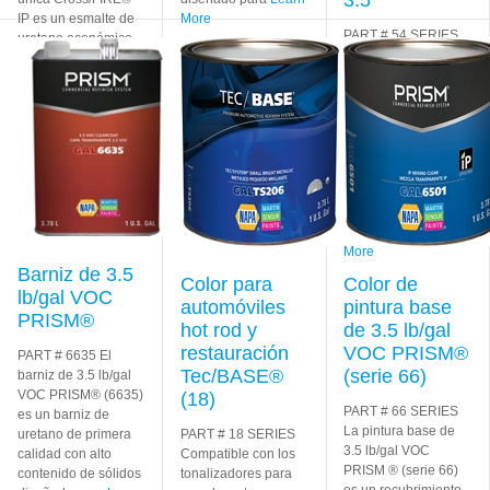
IP es un esmalte de
More
PART # 54 SERIES
uretano económico,
El esmalte de
de un solo paso
uretano
Learn More
CROSSFIRE® con
alto contenido de
sólidos y bajo en
compuestos
orgánicos volátiles
(VOC) es un línea
alternativa
económica
Learn
More
Barniz de 3.5
Color para
Color de
lb/gal VOC
automóviles
pintura base
PRISM®
hot rod y
de 3.5 lb/gal
restauración
VOC PRISM®
PART # 6635 El
Tec/BASE®
(serie 66)
barniz de 3.5 lb/gal
VOC PRISM® (6635)
(18)
PART # 66 SERIES
es un barniz de
La pintura base de
uretano de primera
PART # 18 SERIES
3.5 lb/gal VOC
calidad con alto
Compatible con los
PRISM ® (serie 66)
contenido de sólidos
tonalizadores para
es un recubrimiento