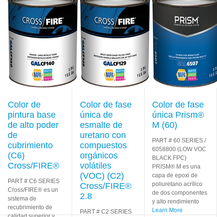
More
uretano
CROSSFIRE® que
cumple con la
normativa nacional
es un línea
alternativa
económica de
esmaltes de uretano
acrílico que
Learn
More
Color de
Color de fase
Color de fase
pintura base
única de
única Prism®
de alto poder
esmalte de
M (60)
de
uretano con
PART # 60 SERIES /
cubrimiento
compuestos
6058800 (LOW VOC
(C6)
orgánicos
BLACK FPC)
Cross/FIRE®
volátiles
PRISM® M es una
(VOC) (C2)
capa de epoxi de
PART # C6 SERIES
poliuretano acrílico
Cross/FIRE®
Cross/FIRE® es un
de dos componentes
2.8
sistema de
y alto rendimiento
recubrimiento de
Learn More
PART # C2 SERIES
calidad superior y