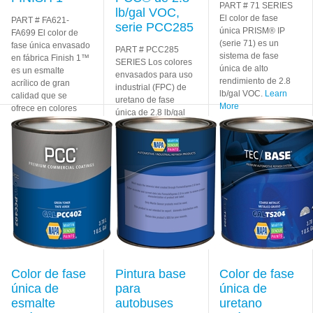
PART # 71 SERIES
lb/gal VOC,
El color de fase
PART # FA621-
serie PCC285
única PRISM® IP
FA699 El color de
(serie 71) es un
fase única envasado
PART # PCC285
sistema de fase
en fábrica Finish 1™
SERIES Los colores
única de alto
es un esmalte
envasados para uso
rendimiento de 2.8
acrílico de gran
industrial (FPC) de
lb/gal VOC.
Learn
calidad que se
uretano de fase
More
ofrece en colores
única de 2.8 lb/gal
intensos
Learn More
VOC Premium
Commercial
Coatings (PCC®)
son una
Learn More
Color de fase
Pintura base
Color de fase
única de
para
única de
esmalte
autobuses
uretano