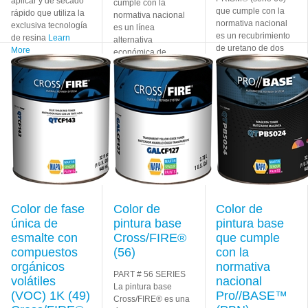
aplicar y de secado
cumple con la
que cumple con la
rápido que utiliza la
normativa nacional
normativa nacional
exclusiva tecnología
es un línea
es un recubrimiento
de resina
Learn
alternativa
de uretano de dos
More
económica de
componentes
esmaltes acrílico que
diseñado para
Learn
cuenta con miles
More
Learn More
Color de fase
Color de
Color de
única de
pintura base
pintura base
esmalte con
Cross/FIRE®
que cumple
compuestos
(56)
con la
orgánicos
normativa
PART # 56 SERIES
volátiles
nacional
La pintura base
(VOC) 1K (49)
Pro//BASE™
Cross/FIRE® es una