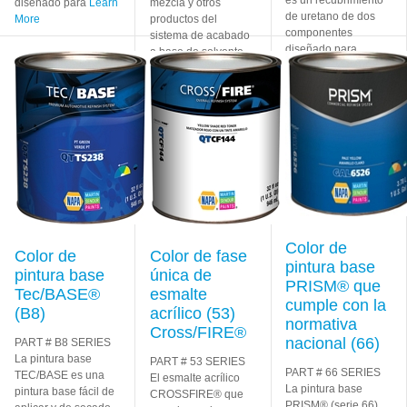
diseñado para
Learn
mezcla y otros
de uretano de dos
More
productos del
componentes
sistema de acabado
diseñado para
a base de solvente
brindar
Learn More
de primera calidad
Tec/BASE®, el
Learn
More
Color de
Color de
Color de fase
pintura base
pintura base
única de
PRISM® que
Tec/BASE®
esmalte
cumple con la
(B8)
acrílico (53)
normativa
Cross/FIRE®
nacional (66)
PART # B8 SERIES
La pintura base
PART # 53 SERIES
PART # 66 SERIES
TEC/BASE es una
El esmalte acrílico
La pintura base
pintura base fácil de
CROSSFIRE® que
PRISM® (serie 66)