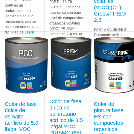
volátiles
PART # 76-79
6599 es un
(VOC) (C1)
SERIES El color de
endurecedor de
fase única con bajo
Cross/FIRE®
isocianato de alto
nivel de compuestos
2.8
rendimiento que se
orgánicos volátiles
usa para aumentar la
(VOC) PRISM®
PART # C1 SERIES
facilidad de
Learn
(series 76-79) es un
El esmalte acrílico de
More
recubrimiento de
2.8 lb/gal VOC
uretano de
Learn
Crossfire es una
More
línea económica de
esmalte acrílico con
miles de
combinaciones de
colores semejantes
al
Learn More
Color de fase
Color de fase
Color de
única de
única de
pintura base
poliuretano
esmalte
HS con
acrílico de 3.5
acrílico de 5.0
compuestos
lb/gal VOC
lb/gal VOC
orgánicos
PRISM® (65)