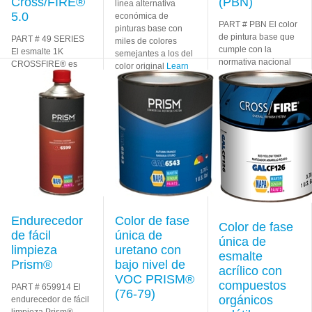
Cross/FIRE®
(PBN)
línea alternativa
5.0
económica de
PART # PBN El color
pinturas base con
de pintura base que
PART # 49 SERIES
miles de colores
cumple con la
El esmalte 1K
semejantes a los del
normativa nacional
CROSSFIRE® es
color original
Learn
Pro//BASE™ ofrece
una capa de epoxi
More
excelente cobertura
de secado rápido y
e igualación del
bajo costo diseñada
color esfumable en
para usarse en una
un sistema
Learn
variedad de
Learn
More
More
Endurecedor
Color de fase
Color de fase
de fácil
única de
única de
limpieza
uretano con
esmalte
Prism®
bajo nivel de
acrílico con
VOC PRISM®
compuestos
PART # 659914 El
(76-79)
orgánicos
endurecedor de fácil
limpieza Prism®