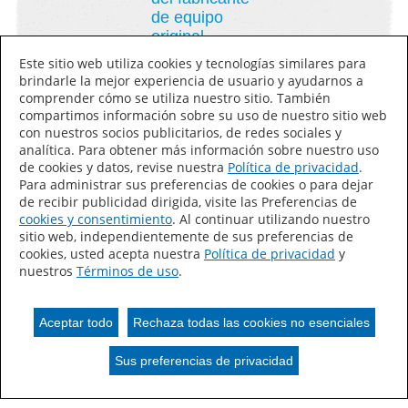
de equipo
original
(OEM)
Este sitio web utiliza cookies y tecnologías similares para
brindarle la mejor experiencia de usuario y ayudarnos a
comprender cómo se utiliza nuestro sitio. También
compartimos información sobre su uso de nuestro sitio web
con nuestros socios publicitarios, de redes sociales y
analítica. Para obtener más información sobre nuestro uso
de cookies y datos, revise nuestra
Política de privacidad
.
Certificación
Para administrar sus preferencias de cookies o para dejar
de pintor del
de recibir publicidad dirigida, visite las Preferencias de
sistema de
cookies y consentimiento
. Al continuar utilizando nuestro
acabado
sitio web, independientemente de sus preferencias de
cookies, usted acepta nuestra
Política de privacidad
y
Pro//BASE™
nuestros
Términos de uso
.
Aceptar todo
Rechaza todas las cookies no esenciales
Cursos sobre colores
Sus preferencias de privacidad
Sus preferencias de privacidad