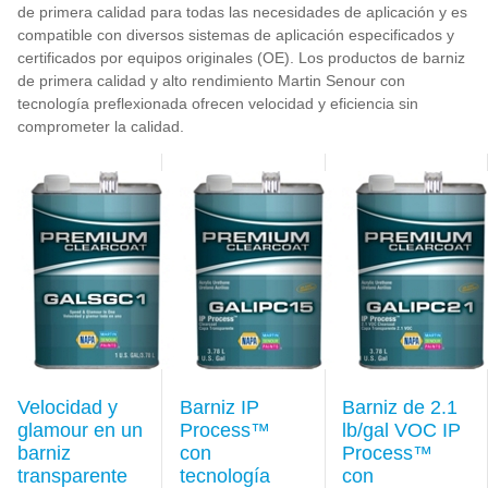
de primera calidad para todas las necesidades de aplicación y es
compatible con diversos sistemas de aplicación especificados y
certificados por equipos originales (OE). Los productos de barniz
de primera calidad y alto rendimiento Martin Senour con
tecnología preflexionada ofrecen velocidad y eficiencia sin
comprometer la calidad.
Velocidad y
Barniz IP
Barniz de 2.1
glamour en un
Process™
lb/gal VOC IP
barniz
con
Process™
transparente
tecnología
con