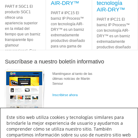
AIR-DRY™
tecnología
PART # SGC1 El
AIR-DRY™
producto SGC1
PART # IPC15 El
ofrece una
barniz IP Process™
PART # IPC21 El
apariencia superior
con tecnología AIR-
barniz IP Process™
en la mitad del
DRY™ es un barniz
con tecnología AIR-
tiempo que un barniz
extremadamente
DRY™ es un barniz
transparente tipo
productivo diseñado
extremadamente
glamour
para una gama de
productivo diseñado
convencional. Con
aplicaciones
para una gama de
sus excelentes
aceleradas de
aplicaciones
Suscríbase a nuestro boletín informativo
propiedades
Learn
reparaciones de uno
aceleradas de
More
o
Learn More
reparaciones de uno
Manténgase al tanto de las
o
Learn More
últimas noticias de Martin
Senour
Inscribirse ahora
Este sitio web utiliza cookies y tecnologías similares para
brindarle la mejor experiencia de usuario y ayudarnos a
comprender cómo se utiliza nuestro sitio. También
Conectar
compartimos información sobre su uso de nuestro sitio web