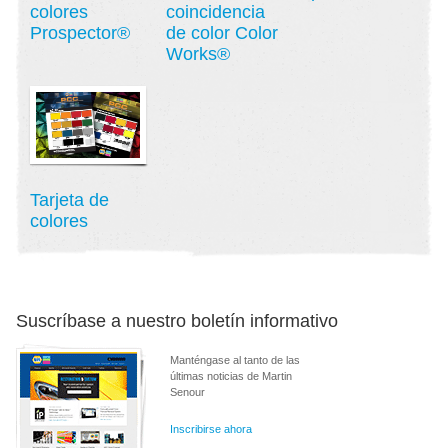
colores
coincidencia
Prospector®
de color Color
Works®
Tarjeta de
colores
Suscríbase a nuestro boletín informativo
Manténgase al tanto de las
últimas noticias de Martin
Senour
Inscribirse ahora