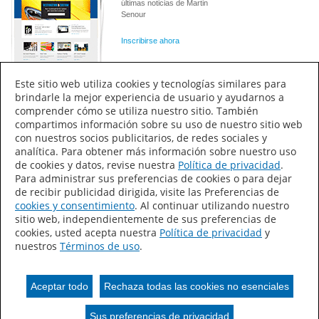
últimas noticias de Martin
Senour
Inscribirse ahora
Este sitio web utiliza cookies y tecnologías similares para
brindarle la mejor experiencia de usuario y ayudarnos a
comprender cómo se utiliza nuestro sitio. También
compartimos información sobre su uso de nuestro sitio web
Conectar
con nuestros socios publicitarios, de redes sociales y
analítica. Para obtener más información sobre nuestro uso
de cookies y datos, revise nuestra
Política de privacidad
.
Para administrar sus preferencias de cookies o para dejar
de recibir publicidad dirigida, visite las Preferencias de
cookies y consentimiento
. Al continuar utilizando nuestro
sitio web, independientemente de sus preferencias de
Martin Senour
cookies, usted acepta nuestra
Política de privacidad
y
Nuestra empresa
nuestros
Términos de uso
.
Mapa del sitio
Notas de Prensa
Aceptar todo
Rechaza todas las cookies no esenciales
Aviso de privacidad
Condiciones de uso
Sus preferencias de privacidad